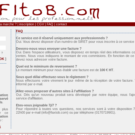
a marche ?
|
inscription
|
CGV
|
FAQ
|
contact
FAQ
Ce service est-il réservé uniquement aux professionnels ?
Oui. Vous devez disposer d'un numéro de SIRET pour vous inscrire à ce service d'a
Devons-nous vous envoyer une facture ?
Oui. Dans l'espace utilisateurs, vous disposez en temps réel des informations c
é ?
ventes. Nous vous indiquons le montant de vos commisions. En fonction de ce 
OK
]
devez nous adresser votre facture.
Quel est le miminum de reversement ?
Le montant minimum pour nous établir une facture est de
100 € HT
.
Sous quel délai effectuez-vous le règlement ?
Nous effectuons votre virement le jour même de la réception de votre facture.
informé par e-mail.
Allez-vous proposer d'autres sites à l'affiliation ?
Oui. Dès qu'un nouveau produit sera développé par notre équipe, nous l'aj
iation
service d'affiliation.
servé
ls
.
Etes-vous joignable 7j/7 ?
Pour répondre à toutes vos questions, nos services sont à votre disposition 
plus
22h00 par e-mail (info@faxtob.com) ou par téléphone (0170719901).
ur ce
iation
u :
1