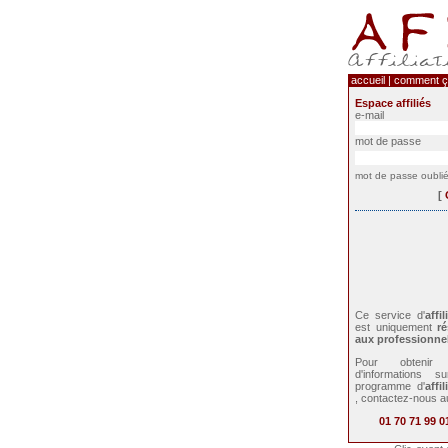
accueil
|
comment ç
Espace affiliés
e-mail
mot de passe
mot de passe oubli
[
Ce service d'
affil
est uniquement
ré
aux professionne
Pour obtenir 
d'informations s
programme d'
affil
, contactez-nous a
01 70 71 99 0